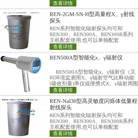
挂在腰部影响生育
据6月28日英国《泰晤士报》报
家发现，经常携带和使用手机的男
可减少多达30%。有医学专家指出
在人体的腰部或腹部旁，其收发信
磁波将辐射到人体内的精子或卵子
响使用者的生育机能。英国的实验
鼠被手机微波辐射5分钟，就会产生
类的精、卵子长时间受到手机微波
能产生DNA病变。
专家建议手机使用者尽量让手机