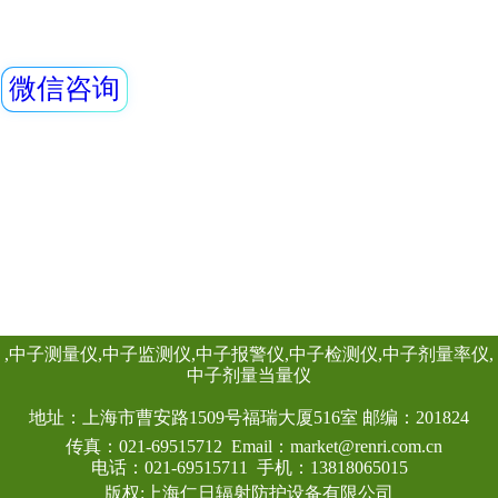
便于携带，灵敏度
REN200A型X-γ
点，适用与核应急
测场合。该系统主
立柱和远程计算机
REN200A型X、γ
置的
HP(10)监测仪（
仪）内置高灵敏度
器，主要用来监测
查看详情
所中个人的X、γ以
具有响应快，测量
显示工作场所的剂
量，更换电池时，
永久保存。可选配Ren