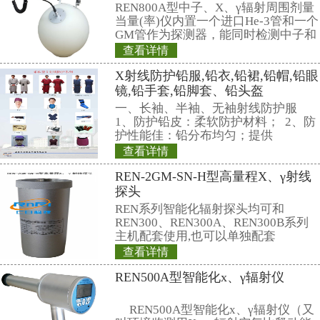
相关产品
REN310型立柱式
REN310型立柱
要用于放射性监测
通过的监测系统，
体探测器作为探测
查看详情
便于携带，灵敏度
REN300A型在线
点，适用与核应急
测场合。该系统主
立柱和远程计算机
REN300A在线辐
置的
新型的x-γ辐射连
采用特殊设计的前