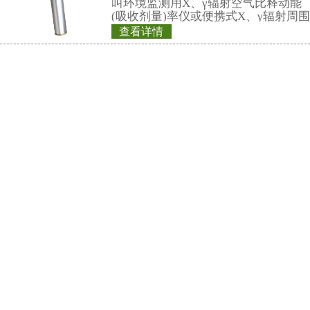
灵敏度高、操作方
查看详情
阈值报警等特点，能
REN800A型中子
剂量率；仪器内置
能，能存储10年的
量当量(率)仪
供强大的RenLoca
REN800A型中子
软件。考虑
当量(率)仪内置一个
GM管作为探测器，
X、γ射线。该仪器
查看详情
高、抗γ性能好、能
X射线防护铅服,铅衣
外通过配套的RenRi
软件可将存储的数
镜,铅手套,铅脚套
仪器适用于环保、
一、长袖、半袖、
矿、土木工程、
1、防护铅皮：柔软
护性能佳：铅分布
0.35/0.5mmPb
查看详情