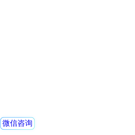
表面材料 3、结构
REN-2GM-SN-
料制作，加上专业
计，让您穿戴舒适；
探头
艺：做工精
REN系列智能化辐
REN300、REN300
主机配套使用,也可
RenRiArea辐射
查看详情
具有RS485/RS2
REN500A型智能
头均可单独外接报
情况下就地给出声光
线类型：X、γ射线2
REN500A型智能
叫环境监测用X、γ
(吸收剂量)率仪或便
剂量当量率仪）采
查看详情
体作为探测器，反
宽的剂量率测量范围