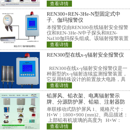
RenRiArea区域
为了加强对放射源
行的监督管理，保
环境，根据辐射防
关标准的要求，考
查看详情
射线装置和放射源
REN320型立柱式
能引发的放射性危
套在线xγ射线监测
仪
xγ射线监测报警系
REN320立柱式X
集中监测,完成对放
主要用于放射性监
包通过的监测系统
烁体探测器作为探
查看详情
小，便于携带，灵
X射线防护铅服,铅衣
特点，适用与核应