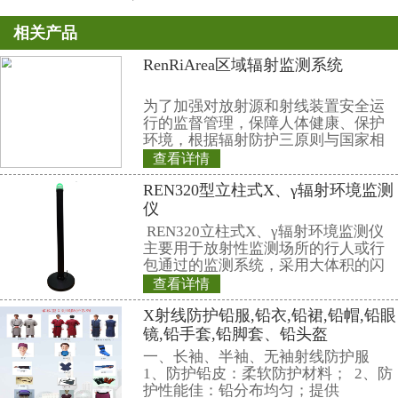
400（贝克）；（2）待建的地下
当量浓度为200(贝克).这是基于
情况，即通常不作为永久性住宅考
况并非如此，则应采用相应标准规
平，《民用建筑工程内部环境污染
GB50325—2001规定：I 类民用
院、老年建筑、幼儿园、学校教师
量≤200；II 类民用建筑（办公楼
图书馆、展览馆、体育馆、公共交
餐厅、理发店等）氡浓度限量≤400.
相关产品