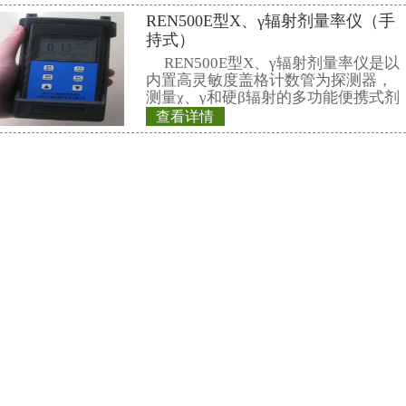
检测场合。该辐射
镜,铅手套,铅脚套
柱和一个REN400
一、长袖、半袖、
组成。辐射立柱与
1、防护铅皮：柔软
护性能佳：铅分布
0.35/0.5mmPb
查看详情
表面材料 3、结构
REN300+REN-3
料制作，加上专业
计，让您穿戴舒适；
子、伽玛报警仪
艺：做工精
本报警仪由REN30
仪和REN-3He-N中
NaI30伽玛探头组
是采用特殊设计的
查看详情
有灵敏度高、操作
REN300型在线x
数据存储和超阈值
时给出x射线、γ射